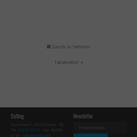
Zurück zu Sektoren
Tabaksektor
Belting
Newsletter
Noordlaan 5, 8520 Kuurne - BE
Tel.
056/35 35 79
- Fax. 056/35
37 81 -
info@belting.be