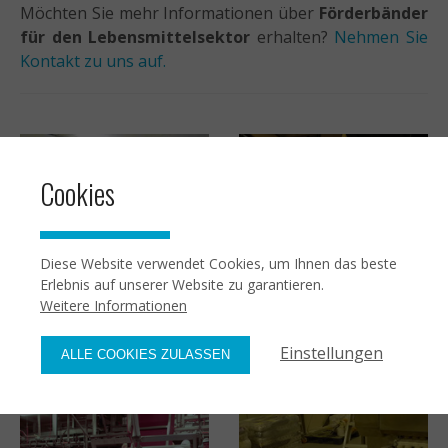
Möchten Sie mehr Informationen über
Förderbänder
für den Lebensmittelsektor
erhalten?
Nehmen Sie
Kontakt zu uns auf.
Cookies
Diese Website verwendet Cookies, um Ihnen das beste
Erlebnis auf unserer Website zu garantieren.
Weitere Informationen
Gemüse und Obst
Kartoffel
Einstellungen
ALLE COOKIES ZULASSEN