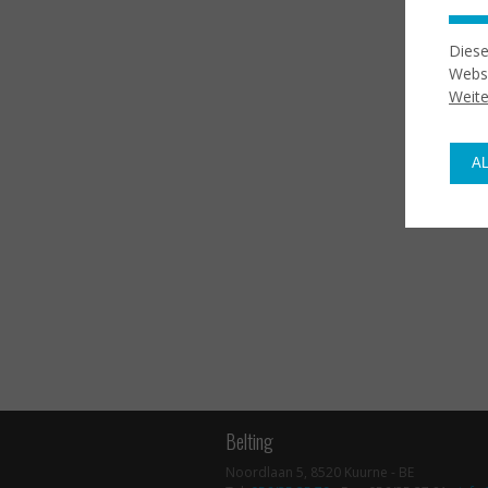
Diese
Websi
Weite
A
Belting
Noordlaan 5, 8520 Kuurne - BE